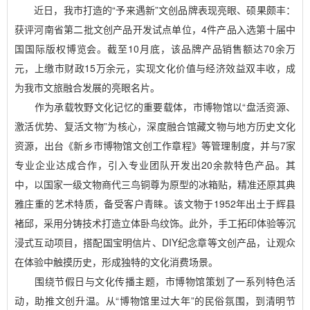
近日，我市打造的“予来遇新”文创品牌表现亮眼、硕果颇丰：
获评河南省第二批文创产品开发试点单位，4件产品入选第十届中
国国际版权博览会。截至10月底，该品牌产品销售额达70余万
元，上缴市财政15万余元，实现文化价值与经济效益双丰收，成
为我市文旅融合发展的亮眼名片。
作为承载牧野文化记忆的重要载体，市博物馆以“盘活资源、
激活优势、复活文物”为核心，深度融合馆藏文物与地方历史文化
资源，出台《新乡市博物馆文创工作章程》等管理制度，并与7家
专业企业达成合作，引入专业团队开发出20余款特色产品。其
中，以国家一级文物商代三鸟铜尊为原型的冰箱贴，精准还原其典
雅庄重的艺术特质，备受客户青睐。该文物于1952年出土于辉县
褚邱，采用分铸技术打造立体卧鸟纹饰。此外，手工拓印体验等沉
浸式互动项目，搭配国宝明信片、DIY纪念章等文创产品，让观众
在体验中触摸历史，形成独特的文化消费场景。
围绕节假日与文化传播主题，市博物馆策划了一系列特色活
动，助推文创升温。从“博物馆里过大年”的民俗氛围，到清明节