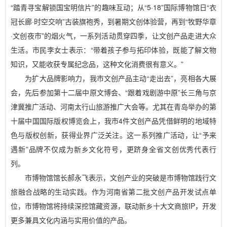
“踏青寻宝解锁国宝明信片”的趣味互动；从“5·18”国际博物馆日“衣
冠长廊·时空交响”古装旗袍秀，到暑期文创体验营，再到“牧野华章
·文创夜市”的烟火气，一系列活动贯穿四季，让文创产品走进大众
生活。市民李女士表示：“带着孩子参与拓印体验，既能了解文物
知识，又能收获专属纪念品，这种文化消费很有意义。”
为扩大品牌影响力，我市文创产品主动“走出去”，亮相各大展
会，先后参加第十二届中原文博会、“跟着戏剧游中原”长三角与京
津冀推广活动、河南太行山旅游推广大会等。尤其在青岛举办的第
十届中国国际版权博览会上，我市4件文创产品凭借鲜明的地域特
色与版权创新，获得业界广泛关注。这一系列推广活动，让“予来
遇新”品牌不仅成为新乡文化符号，更跻身全省文创优秀代表行
列。
市博物馆馆长郝永飞表示，文创产业的突破是市博物馆践行文
旅融合战略的生动实践。作为河南省第二批文创产品开发试点单
位，市博物馆将持续深挖馆藏资源，联动新乡十大文商旅IP，开发
更多兼具文化内涵与实用价值的产品。